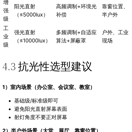
增
阳光直射
高频调制+环境光
靠窗位置、
强
（≤5000lux）
补偿
半户外
级
工
强光直射
多频调制+自适应
户外、工业
业
（≤10000lux）
算法+屏蔽罩
现场
级
4.3 抗光性选型建议
1）室内场景（办公室、会议室、教室）
基础级/标准级即可
避免阳光直射屏幕表面
射灯角度不要正对屏幕
2）半户外场景（大堂、展厅、靠窗位置）