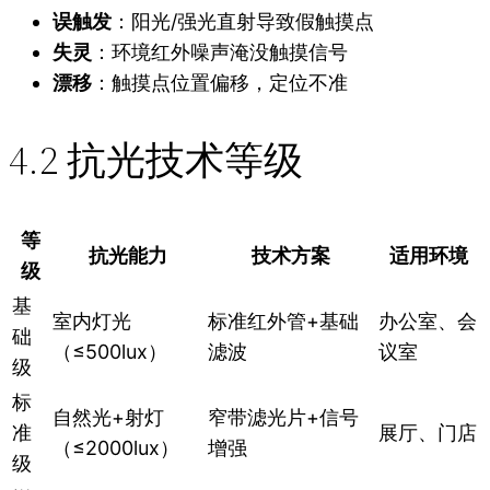
误触发
：阳光/强光直射导致假触摸点
失灵
：环境红外噪声淹没触摸信号
漂移
：触摸点位置偏移，定位不准
4.2 抗光技术等级
等
抗光能力
技术方案
适用环境
级
基
室内灯光
标准红外管+基础
办公室、会
础
（≤500lux）
滤波
议室
级
标
自然光+射灯
窄带滤光片+信号
准
展厅、门店
（≤2000lux）
增强
级