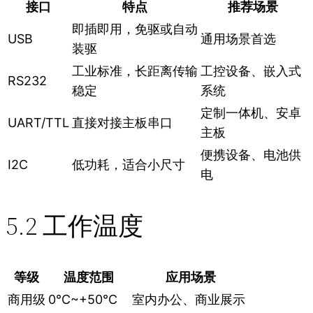
接口
特点
推荐场景
即插即用，免驱或自动
USB
通用场景首选
装驱
工业标准，长距离传输
工控设备、嵌入式
RS232
稳定
系统
定制一体机、安卓
UART/TTL
直接对接主板串口
主板
便携设备、电池供
I2C
低功耗，适合小尺寸
电
5.2 工作温度
等级
温度范围
应用场景
商用级
0℃~+50℃
室内办公、商业展示