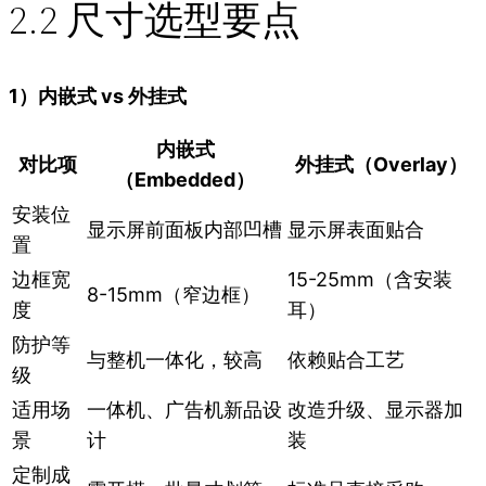
2.2 尺寸选型要点
1）内嵌式 vs 外挂式
内嵌式
对比项
外挂式（Overlay）
（Embedded）
安装位
显示屏前面板内部凹槽
显示屏表面贴合
置
边框宽
15-25mm（含安装
8-15mm（窄边框）
度
耳）
防护等
与整机一体化，较高
依赖贴合工艺
级
适用场
一体机、广告机新品设
改造升级、显示器加
景
计
装
定制成