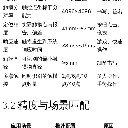
触摸分
触控点坐标细分
4096×4096
书写、签名
辨率
能力
定位精
实际触摸点与报
按钮点击、
±1mm~±3mm
度
告点偏差
拖拽
响应速
触摸发生到系统
游戏、快速
≤8ms~≤16ms
度
响应时间
操作
触摸直
可识别的最小触
≥5mm
细笔书写
径
摸物直径
多点触
同时识别的触摸
2点/6点/10
多人协作、
控
点数量
点/40点
手势操作
3.2 精度与场景匹配
应用场景
推荐配置
原因