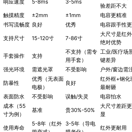
响应速度
5-8ms
3-5ms
验差距不大
触摸精度
±2mm
±1mm
电容更精准
书写流畅度
良好
优秀
电容跟手性更
大尺寸是红外
支持尺寸
15-120寸
7-86寸
绝对优势
不支持（需专
工业/医疗场
手套操作
支持
用手套）
键差异
强光环境
需遮光罩
不受影响
户外/窗边需
优秀（无表面
红外框+钢化
防暴性
良好
电极）
最耐砸
表面防水
不受影响
误触/失灵
电容怕水
成本（55
大尺寸差距更
基准
贵30%-50%
寸为例）
显
5-8年（红外
3-5年（导电
使用寿命
红外更耐用
管衰减）
膜老化）