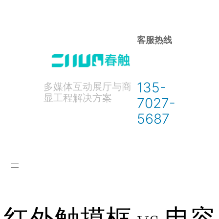
跳
至
内
客服热线
容
135-
多媒体互动展厅与商
显工程解决方案
7027-
5687
红外触摸框 vs 电容