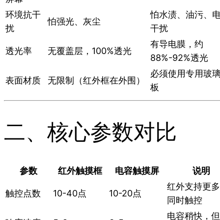
环境抗干
怕水渍、油污、
怕强光、灰尘
扰
干扰
有导电膜，约
透光率
无覆盖层，100%透光
88%-92%透光
必须使用专用玻
表面材质
无限制（红外框在外围）
板
二、核心参数对比
参数
红外触摸框
电容触摸屏
说明
红外支持更多
触控点数
10-40点
10-20点
同时触控
电容稍快，但