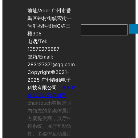
地址/Add: 广州市番
禺区钟村街毓宏街一
号汇杰科技园C栋三
搜
楼305
索
电话/Tel:
13570275687
邮箱/Email:
283127371@qq.com
Copyright©2021-
2025 广州春触电子
科技有限公司
粤ICP
备2020125641号
chuntouch春触是国
内领先的多媒体展厅
方案提供商，展厅中
控系统、展厅互动软
件、多媒体互动展厅