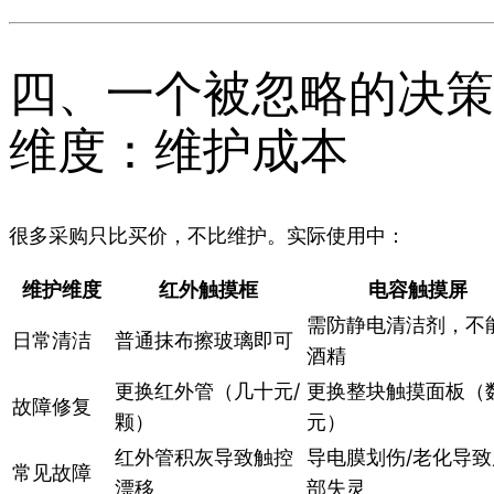
四、一个被忽略的决策
维度：维护成本
很多采购只比买价，不比维护。实际使用中：
维护维度
红外触摸框
电容触摸屏
需防静电清洁剂，不
日常清洁
普通抹布擦玻璃即可
酒精
更换红外管（几十元/
更换整块触摸面板（
故障修复
颗）
元）
红外管积灰导致触控
导电膜划伤/老化导致
常见故障
漂移
部失灵