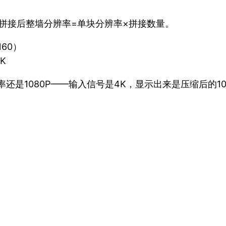
，但拼接后整墙分辨率=单块分辨率×拼接数量。
160）
K
还是1080P——输入信号是4K，显示出来是压缩后的10