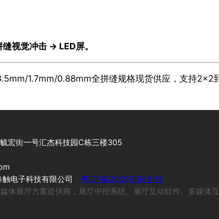
缝视觉冲击 → LED屏。
m/1.7mm/0.88mm全拼缝规格现货供应，支持2×2
村街毓宏街一号汇杰科技园C栋三楼305
com
5 广州春触电子科技有限公司
粤ICP备2020125641号
先的多媒体展厅方案提供商，展厅中控系统、展厅互动软件、多媒体