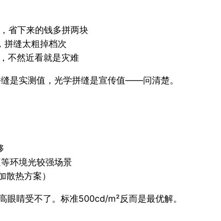
够用，省下来的钱多拼两块
mm，拼缝太粗掉档次
mm，不然近看就是灾难
理拼缝是实测值，光学拼缝是宣传值——问清楚。
够
中庭等环境光较强场景
需加散热方案）
眼睛受不了。标准500cd/m²反而是最优解。