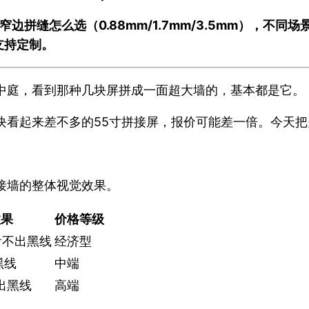
。超窄边拼缝怎么选（0.88mm/1.7mm/3.5mm），
支持定制。
中庭，看到那种几块屏拼成一面超大墙的，基本都是它。
块看起来差不多的55寸拼接屏，报价可能差一倍。今天
接墙的整体视觉效果。
效果
价格等级
看不出黑线
经济型
黑线
中端
出黑线
高端