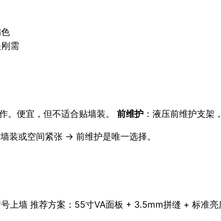
偏色
是刚需
面操作。便宜，但不适合贴墙装。
前维护
：液压前维护支架
墙装或空间紧张 → 前维护是唯一选择。
 推荐方案：55寸VA面板 + 3.5mm拼缝 + 标准亮度5