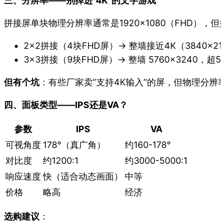
三、分辨率——别掉进”4K”的文字游戏
拼接屏单块物理分辨率通常是1920×1080（FHD）
2×2拼接（4块FHD屏）→ 整墙接近4K（3840×2
3×3拼接（9块FHD屏）→ 整墙 5760×3240，超5
但有个坑
：有些厂家卖”支持4K输入”的屏，但物理分辨率
四、面板类型——IPS还是VA？
参数
IPS
VA
可视角度
178°（真广角）
约160-178°
对比度
约1200:1
约3000-5000:1
响应速度
快（适合动态画面）
中等
价格
略高
经济
选购建议
：