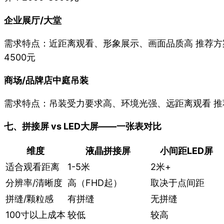
企业展厅/大堂
需求特点：近距离观看、形象展示、画面品质高 推荐方案：55寸
4500元
商场/品牌店中庭吊装
需求特点：吊装受力要求高、环境光强、远距离观看 推荐方案：5
七、拼接屏 vs LED大屏——一张表对比
维度
液晶拼接屏
小间距LED屏
适合观看距离
1-5米
2米+
分辨率/清晰度
高（FHD起）
取决于点间距
拼缝/颗粒感
有拼缝
无拼缝
100寸以上成本
较低
较高