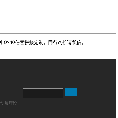
到10×10任意拼接定制。同行询价请私信。
搜
索
互动展厅设