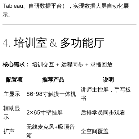
Tableau、自研数据平台），实现数据大屏自动化展
示。
4. 培训室 & 多功能厅
核心需求：
培训交互 + 远程同步 + 录播回放
配置项
推荐产品
说明
讲师主控屏，手写板
主显示
86-98寸触摸一体机
书
辅助显
2×65寸壁挂屏
后排学员同步观看
示
无线麦克风+吸顶音
扩声
全空间覆盖
箱