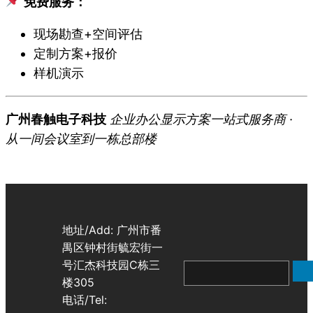
免费服务：
现场勘查+空间评估
定制方案+报价
样机演示
广州春触电子科技
企业办公显示方案一站式服务商 ·
从一间会议室到一栋总部楼
地址/Add: 广州市番
禺区钟村街毓宏街一
号汇杰科技园C栋三
搜
楼305
索
电话/Tel: