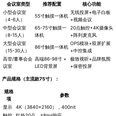
会议室类型
推荐配置
核心功能
小型会议室
无线投屏+电子白板
55寸触摸一体机
（4-6人）
+视频会议
中型会议室
65-75寸触摸一
20点触控+4K摄像头
（8-15人）
体机
+阵列麦克风
大型会议室
OPS模块+双屏扩展
86寸触摸一体机
（15-30人）
+中控集成
高管/董事会会
高端86-98寸 +
极致视听+品牌氛围
议室
LED背景屏
+保密投屏
产品规格（主流款75寸）：
规格
参数
项
显示
4K（3840×2160），400nit
触控
红外20点，≤8ms响应