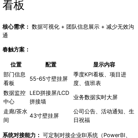
看板
核心需求：
数据可视化 + 团队信息展示 + 减少无效沟
通
春触方案：
位置
配置
显示内容
部门信息
季度KPI看板、项目进
55-65寸壁挂屏
看板
度、值班表
数据监控
LED拼接屏/LCD
业务数据实时大屏
中心
拼接墙
走廊/茶水
公司公告、活动通知、生
43寸壁挂屏
间
日祝福
系统对接能力：
可定制对接企业BI系统（PowerBI、