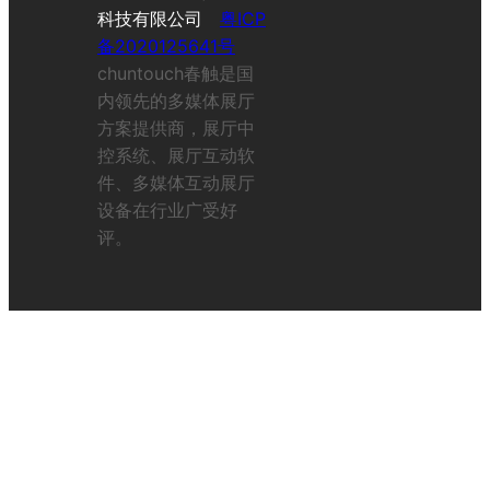
科技有限公司
粤ICP
备2020125641号
chuntouch春触是国
内领先的多媒体展厅
方案提供商，展厅中
控系统、展厅互动软
件、多媒体互动展厅
设备在行业广受好
评。