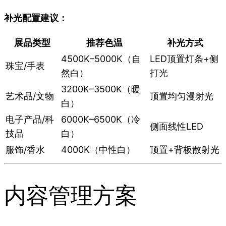
补光配置建议：
展品类型
推荐色温
补光方式
4500K–5000K（自
LED顶置灯条+侧
珠宝/手表
然白）
打光
3200K–3500K（暖
艺术品/文物
顶置均匀漫射光
白）
电子产品/科
6000K–6500K（冷
侧面线性LED
技品
白）
服饰/香水
4000K（中性白）
顶置+背板散射光
内容管理方案