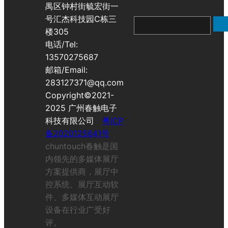
禺区钟村街毓宏街一
号汇杰科技园C栋三
搜
楼305
索
电话/Tel:
13570275687
邮箱/Email:
283127371@qq.com
Copyright©2021-
2025 广州春触电子
科技有限公司
粤ICP
备2020125641号
chuntouch春触是国
内领先的多媒体展厅
方案提供商，展厅中
控系统、展厅互动软
件、多媒体互动展厅
设备在行业广受好
评。