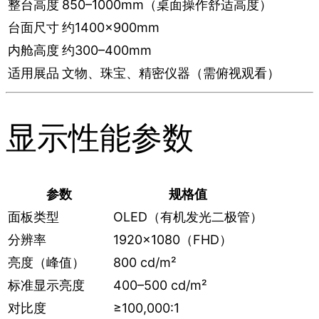
整台高度
850–1000mm（桌面操作舒适高度）
台面尺寸
约1400×900mm
内舱高度
约300–400mm
适用展品
文物、珠宝、精密仪器（需俯视观看）
显示性能参数
参数
规格值
面板类型
OLED（有机发光二极管）
分辨率
1920×1080（FHD）
亮度（峰值）
800 cd/m²
标准显示亮度
400–500 cd/m²
对比度
≥100,000:1