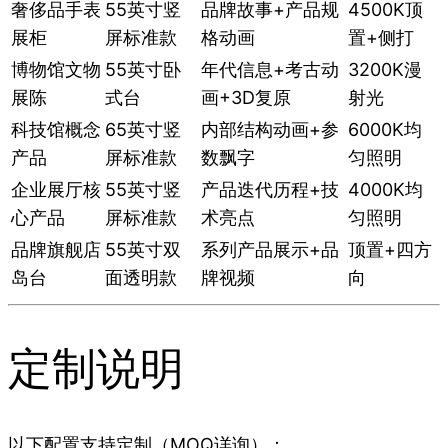
奢侈品手表
55英寸竖
品牌故事+产品规
4500K顶
展柜
屏标准款
格动画
置+侧打
博物馆文物
55英寸卧
年代信息+考古动
3200K漫
展陈
式台
画+3D复原
射光
科技馆概念
65英寸竖
内部结构动画+参
6000K均
产品
屏标准款
数飘字
匀照明
企业展厅核
55英寸竖
产品迭代历程+技
4000K均
心产品
屏标准款
术亮点
匀照明
品牌旗舰店
55英寸双
系列产品展示+品
顶置+四方
岛台
面透明款
牌视频
向
定制说明
以下配置支持定制（MOQ详询）：