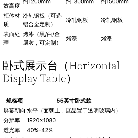
约1200mm
约1300mm
约1500mm
效高度
柜体材
冷轧钢板（可选
冷轧钢板
冷轧钢板
质
铝合金定制）
表面处
烤漆（黑/白/金
烤漆
烤漆
理
属灰，可定制）
卧式展示台（Horizontal
Display Table）
规格项
55英寸卧式款
屏幕朝向
水平（面朝上，展品置于透明玻璃内）
分辨率
1920×1080
透光率
40%–42%