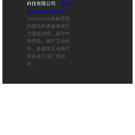
科技有限公司
粤ICP
备2020125641号
chuntouch春触是国
内领先的多媒体展厅
方案提供商，展厅中
控系统、展厅互动软
件、多媒体互动展厅
设备在行业广受好
评。