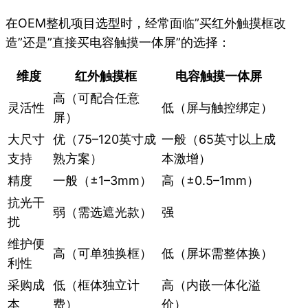
在OEM整机项目选型时，经常面临”买红外触摸框改
造”还是”直接买电容触摸一体屏”的选择：
维度
红外触摸框
电容触摸一体屏
高（可配合任意
灵活性
低（屏与触控绑定）
屏）
大尺寸
优（75–120英寸成
一般（65英寸以上成
支持
熟方案）
本激增）
精度
一般（±1–3mm）
高（±0.5–1mm）
抗光干
弱（需选遮光款）
强
扰
维护便
高（可单独换框）
低（屏坏需整体换）
利性
采购成
低（框体独立计
高（内嵌一体化溢
本
费）
价）