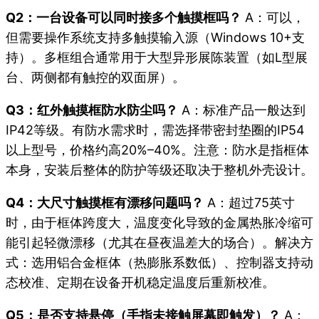
Q2：一台设备可以同时接多个触摸框吗？
A：可以，
但需要操作系统支持多触摸输入源（Windows 10+支
持）。多框组合通常用于大型异形展陈装置（如L型展
台、两侧都有触控的双面屏）。
Q3：红外触摸框防水防尘吗？
A：标准产品一般达到
IP42等级。有防水需求时，需选择带密封垫圈的IP54
以上型号，价格约高20%–40%。注意：防水是指框体
本身，安装后整体的防护等级还取决于整机外壳设计。
Q4：大尺寸触摸框有漂移问题吗？
A：超过75英寸
时，由于框体跨度大，温度变化导致的金属热胀冷缩可
能引起轻微漂移（尤其在昼夜温差大的场合）。解决方
式：选用铝合金框体（热膨胀系数低）、控制器支持动
态校准、定期在设备开机稳定温度后重新校准。
Q5：是否支持悬停（手指未接触屏幕即触发）？
A：