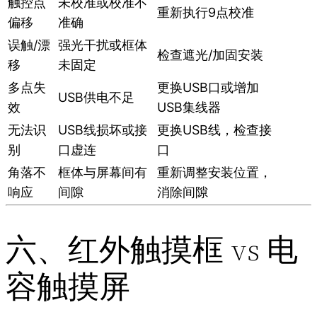
触控点
未校准或校准不
重新执行9点校准
偏移
准确
误触/漂
强光干扰或框体
检查遮光/加固安装
移
未固定
多点失
更换USB口或增加
USB供电不足
效
USB集线器
无法识
USB线损坏或接
更换USB线，检查接
别
口虚连
口
角落不
框体与屏幕间有
重新调整安装位置，
响应
间隙
消除间隙
六、红外触摸框 vs 电
容触摸屏