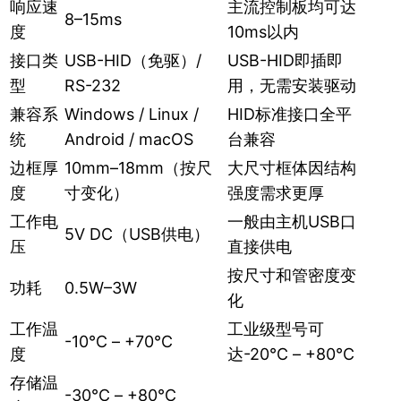
响应速
主流控制板均可达
8–15ms
度
10ms以内
接口类
USB-HID（免驱）/
USB-HID即插即
型
RS-232
用，无需安装驱动
兼容系
Windows / Linux /
HID标准接口全平
统
Android / macOS
台兼容
边框厚
10mm–18mm（按尺
大尺寸框体因结构
度
寸变化）
强度需求更厚
工作电
一般由主机USB口
5V DC（USB供电）
压
直接供电
按尺寸和管密度变
功耗
0.5W–3W
化
工作温
工业级型号可
-10℃ – +70℃
度
达-20℃ – +80℃
存储温
-30℃ – +80℃